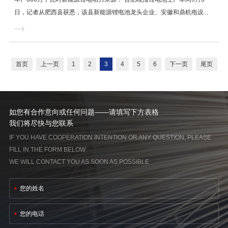
日，记者从肥西县获悉，该县新能源锂电池龙头企业、安徽和鼎机电设...
首页
上一页
1
2
3
4
5
6
下一页
尾页
如您有合作意向或任何问题——请填写下方表格
我们将尽快与您联系
IF YOU HAVE COOPERATION INTENTION OR ANY QUESTION, PLEASE
FILL IN THE FORM BELOW
WE WILL CONTACT YOU AS SOON AS POSSIBLE