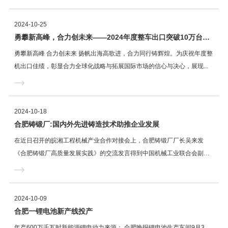
2024-10-25
勇攀新高峰，合力创未来——2024年度整车出口突破10万台暨发运仪式隆重举行！
勇攀新高峰 合力创未来 扬帆出海高歌进，合力同行铸辉煌。为庆祝年度整
机出口佳绩，彰显合力全球化战略与拓展国际市场的信心与决心，展现...
2024-10-18
合肥铸锻厂:国内外先进铸造技术助推企业发展
在近日召开的皖湘工程机械产业合作对接会上，合肥铸锻厂厂长吴来发
《合肥铸锻厂高质量发展实践》的交流发言得到中国机械工业联合会副会
长李...
2024-10-09
合肥一锂电池新产线投产
年产600万千瓦时新能源锂电动力来源： 合肥晚报锂电池生产车间9月3