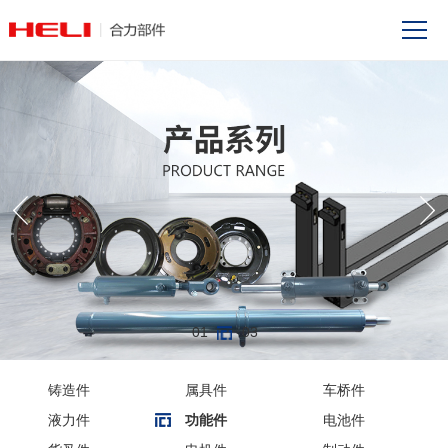
01
03
铸造件
属具件
车桥件
液力件
功能件
电池件